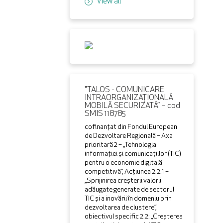
View all
"TALOS - COMUNICARE
INTRAORGANIZAŢIONALĂ
MOBILĂ SECURIZATĂ” – cod
SMIS 118785
cofinanțat din Fondul European
de Dezvoltare Regională – Axa
prioritară 2 – „Tehnologia
informației și comunicațiilor (TIC)
pentru o economie digitală
competitivă”, Acțiunea 2.2.1 –
„Sprijinirea creșterii valorii
adăugate generate de sectorul
TIC și a inovării în domeniu prin
dezvoltarea de clustere”,
obiectivul specific 2.2: „Creșterea