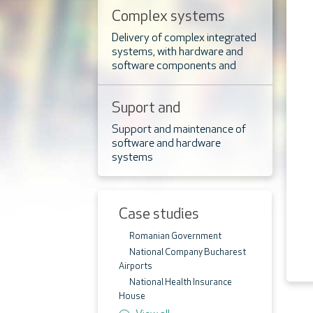
Complex systems
integration
Delivery of complex integrated
systems, with hardware and
software components and
their associated services
Suport and
mentenance for our
Support and maintenance of
software and hardware
sistems
systems
Case studies
Romanian Government
National Company Bucharest
Airports
National Health Insurance
House