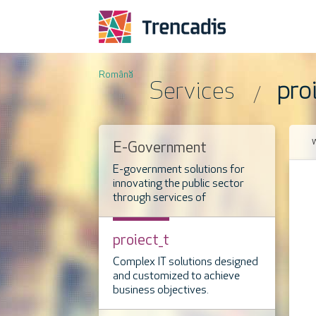
Română
Services
proi
E-Government
E-government solutions for
innovating the public sector
through services of
technology, design, and
communication.
proiect_t
Complex IT solutions designed
and customized to achieve
business objectives.