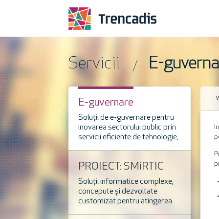
Servicii
E-guverna
E-guvernare
Soluții de e-guvernare pentru
inovarea sectorului public prin
I
servicii eficiente de tehnologie,
p
design și comunicare.
P
p
PROIECT: SMiRTIC
Soluții informatice complexe,
concepute și dezvoltate
customizat pentru atingerea
obiectivelor de business.