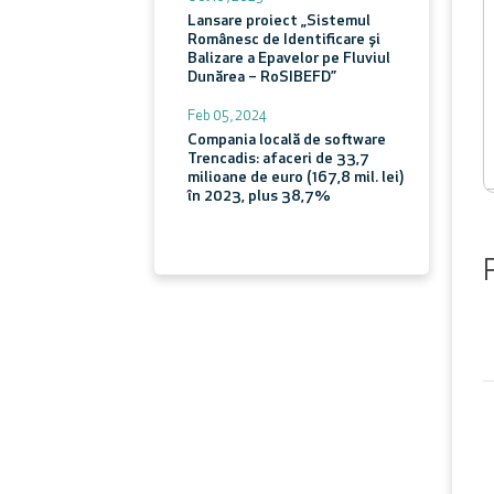
Lansare proiect „Sistemul
Românesc de Identificare și
Balizare a Epavelor pe Fluviul
Dunărea – RoSIBEFD”
Feb 05 , 2024
Compania locală de software
Trencadis: afaceri de 33,7
milioane de euro (167,8 mil. lei)
în 2023, plus 38,7%
Vezi toate