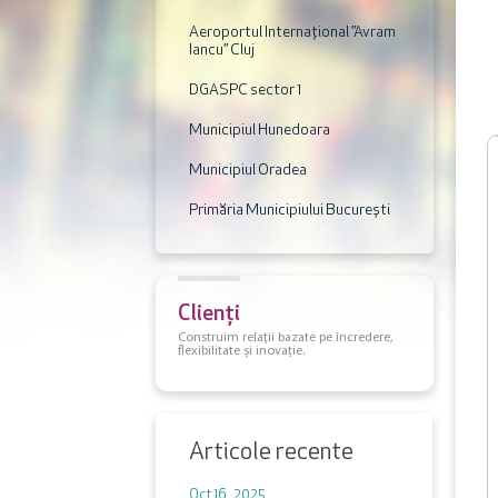
Aeroportul Internaţional ”Avram
Iancu” Cluj
DGASPC sector 1
Municipiul Hunedoara
Municipiul Oradea
Primăria Municipiului București
Clienți
Construim relații bazate pe încredere,
flexibilitate și inovație.
Articole recente
Oct 16 , 2025