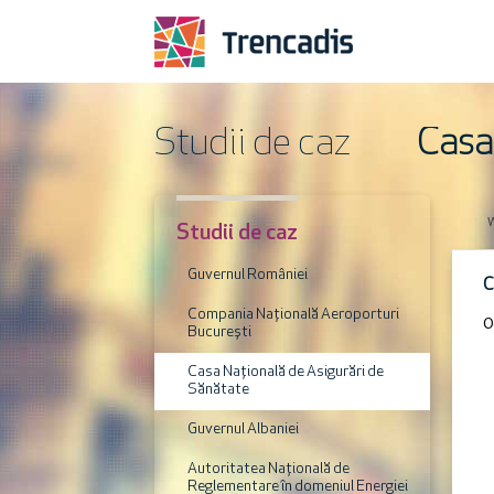
Studii de caz
Studii de caz
Guvernul României
C
Compania Națională Aeroporturi
O
București
Casa Națională de Asigurări de
Sănătate
Guvernul Albaniei
Autoritatea Națională de
Reglementare în domeniul Energiei