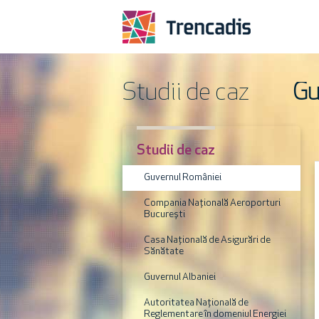
Studii de caz
Gu
Studii de caz
Guvernul României
Compania Națională Aeroporturi
București
Casa Națională de Asigurări de
Sănătate
Guvernul Albaniei
Autoritatea Națională de
Reglementare în domeniul Energiei