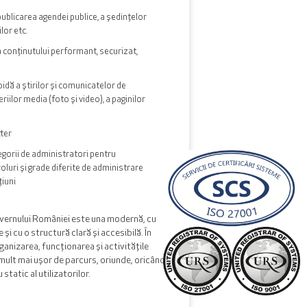
ublicarea agendei publice, a ședințelor
ilor etc.
 conținutului performant, securizat,
idă a știrilor și comunicatelor de
eriilor media (foto și video), a paginilor
ter
egorii de administratori pentru
 roluri și grade diferite de administrare
țiuni
vernului României este una modernă, cu
 și cu o structură clară și accesibilă. În
ganizarea, funcționarea și activitățile
ult mai ușor de parcurs, oriunde, oricând,
static al utilizatorilor.