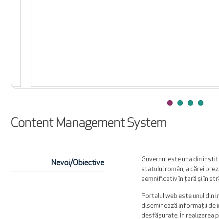
Content Management System
Guvernul este una din instit
Nevoi/Obiective
statului român, a cărei prez
semnificativ în țară și în st
Portalul web este unul din i
diseminează informații de in
desfășurate. În realizarea p