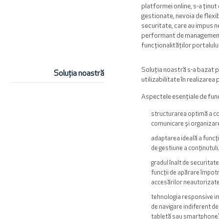
platformei online, s-a ținu
gestionate, nevoia de flexibi
securitate, care au impus n
performant de management a
funcționalităților portalulu
Soluția noastră s-a bazat pe
Soluția noastră
utilizabilitate în realizare
Aspectele esențiale de func
structurarea optimă a con
comunicare și organizare 
adaptarea ideală a funcți
de gestiune a conținutulu
gradul înalt de securitat
funcții de apărare împotr
accesărilor neautorizat
tehnologia responsive i
de navigare indiferent de 
tabletă sau smartphone