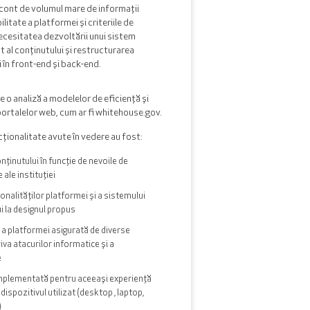
t cont de volumul mare de informații
litate a platformei și criteriile de
ecesitatea dezvoltării unui sistem
l conținutului și restructurarea
i în front-end și back-end.
 o analiză a modelelor de eficiență și
a portalelor web, cum ar fi whitehouse.gov.
ționalitate avute în vedere au fost:
ținutului în funcție de nevoile de
ale instituției
onalităților platformei și a sistemului
i la designul propus
e a platformei asigurată de diverse
iva atacurilor informatice și a
e
mplementată pentru aceeași experiență
dispozitivul utilizat (desktop , laptop,
)