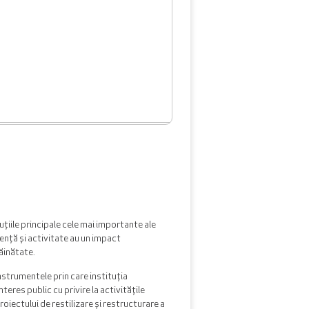
uțiile principale cele mai importante ale
ență și activitate au un impact
răinătate.
nstrumentele prin care instituția
teres public cu privire la activitățile
roiectului de restilizare și restructurare a