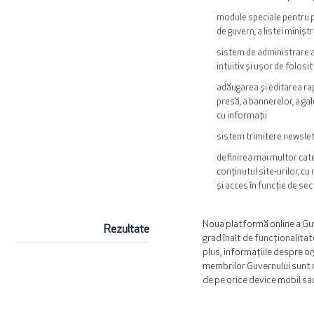
module speciale pentru p
de guvern, a listei miniștr
sistem de administrare a
intuitiv și ușor de folosit
adăugarea și editarea rap
presă, a bannerelor, a gal
cu informații
sistem trimitere newslet
definirea mai multor cat
conținutul site-urilor, cu
și acces în funcție de sec
Noua platformă online a Gu
Rezultate
grad înalt de funcționalitate
plus, informațiile despre or
membrilor Guvernului sunt m
de pe orice device mobil sau 