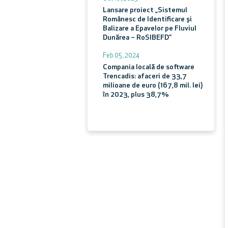
Lansare proiect „Sistemul
Românesc de Identificare și
Balizare a Epavelor pe Fluviul
Dunărea – RoSIBEFD”
Feb 05 , 2024
Compania locală de software
Trencadis: afaceri de 33,7
milioane de euro (167,8 mil. lei)
în 2023, plus 38,7%
Vezi toate