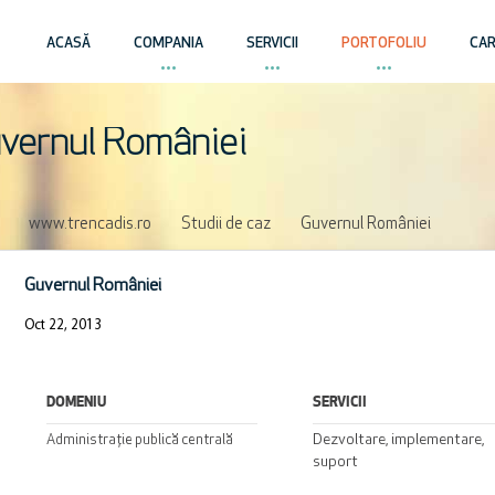
ACASĂ
COMPANIA
SERVICII
PORTOFOLIU
CAR
vernul României
www.trencadis.ro
Studii de caz
Guvernul României
Guvernul României
Oct 22, 2013
DOMENIU
SERVICII
Dezvoltare, implementare,
Administrație publică centrală
suport