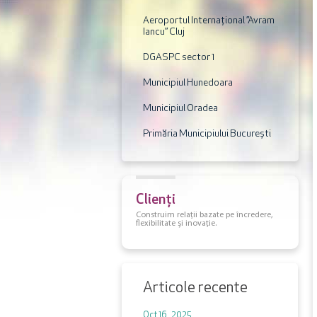
Aeroportul Internaţional ”Avram
Iancu” Cluj
DGASPC sector 1
Municipiul Hunedoara
Municipiul Oradea
Primăria Municipiului București
Clienți
Construim relații bazate pe încredere,
flexibilitate și inovație.
Articole recente
Oct 16 , 2025