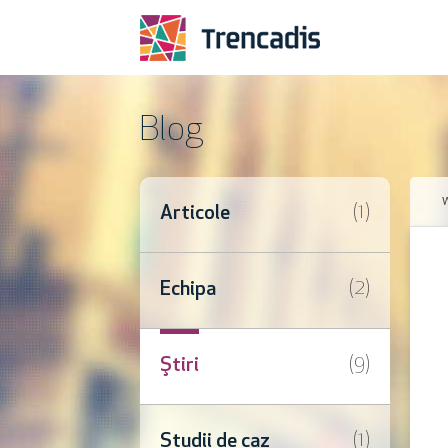
Blog
(1)
Articole
(2)
Echipa
(9)
Ştiri
(1)
Studii de caz