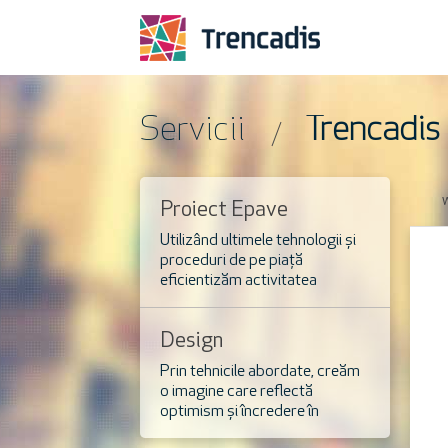
Servicii
Trencadis
Proiect Epave
RoSIBEFD
Utilizând ultimele tehnologii și
proceduri de pe piață
eficientizăm activitatea
instituțiilor publice.
Design
Prin tehnicile abordate, creăm
o imagine care reflectă
optimism și încredere în
sectorul public.