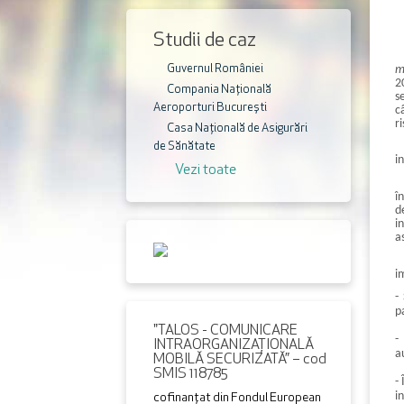
Studii de caz
m
Guvernul României
2
Compania Națională
s
Aeroporturi București
c
r
Casa Națională de Asigurări
de Sănătate
i
Vezi toate
î
d
i
a
i
-
p
"TALOS - COMUNICARE
-
INTRAORGANIZAŢIONALĂ
a
MOBILĂ SECURIZATĂ” – cod
SMIS 118785
-
i
cofinanțat din Fondul European