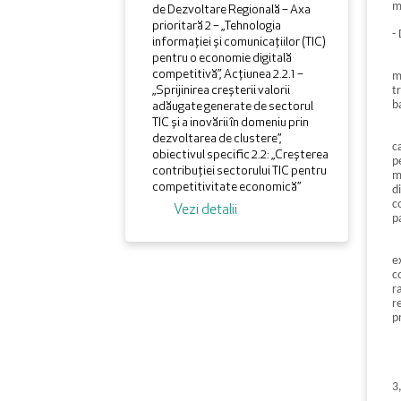
m
de Dezvoltare Regională – Axa
prioritară 2 – „Tehnologia
-
informației și comunicațiilor (TIC)
pentru o economie digitală
D
competitivă”, Acțiunea 2.2.1 –
m
„Sprijinirea creșterii valorii
t
b
adăugate generate de sectorul
TIC și a inovării în domeniu prin
dezvoltarea de clustere”,
c
obiectivul specific 2.2: „Creșterea
p
contribuției sectorului TIC pentru
m
competitivitate economică”
d
c
Vezi detalii
p
e
c
r
r
p
3