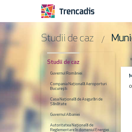
Studii de caz
Muni
Studii de caz
Guvernul României
M
Compania Națională Aeroporturi
O
București
Casa Națională de Asigurări de
Sănătate
Guvernul Albaniei
Autoritatea Națională de
Reglementare în domeniul Energiei