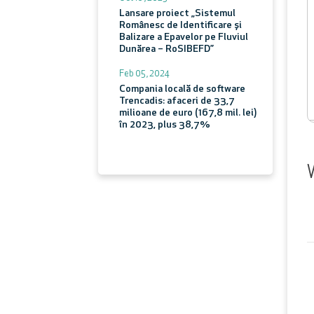
Lansare proiect „Sistemul
Românesc de Identificare și
Balizare a Epavelor pe Fluviul
Dunărea – RoSIBEFD”
Feb 05 , 2024
Compania locală de software
Trencadis: afaceri de 33,7
milioane de euro (167,8 mil. lei)
în 2023, plus 38,7%
Vezi toate