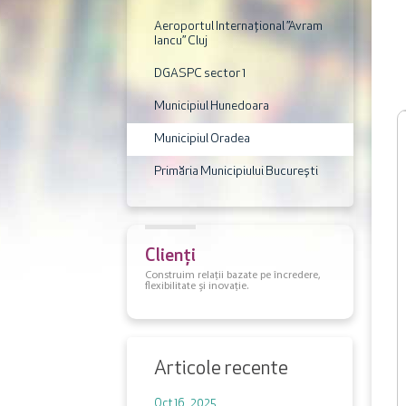
Aeroportul Internaţional ”Avram
Iancu” Cluj
DGASPC sector 1
Municipiul Hunedoara
Municipiul Oradea
Primăria Municipiului București
Clienți
Construim relații bazate pe încredere,
flexibilitate și inovație.
Articole recente
Oct 16 , 2025